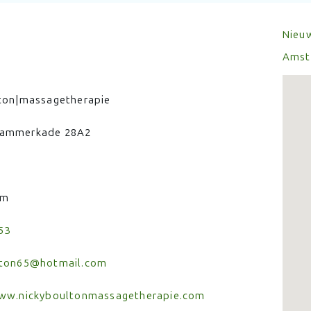
Nieu
Amst
ton|massagetherapie
ammerkade 28A2
am
53
lton65@hotmail.com
www.nickyboultonmassagetherapie.com