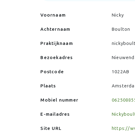
Voornaam
Nicky
Achternaam
Boulton
Praktijknaam
nickyboul
Bezoekadres
Nieuwend
Postcode
1022AB
Plaats
Amsterd
Mobiel nummer
06250885
E-mailadres
Nickybou
Site URL
https://