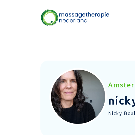
Amste
nick
Nicky Bou