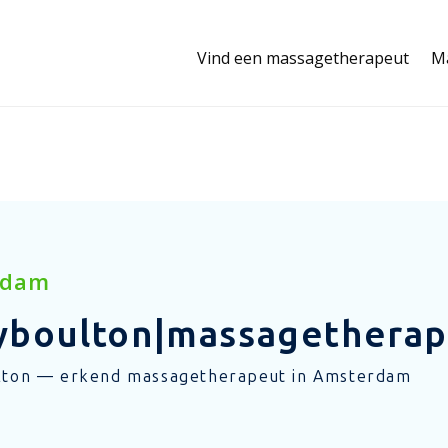
Vind een massagetherapeut
M
rdam
yboulton|massagetherap
lton — erkend massagetherapeut in Amsterdam