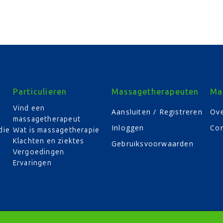
Particulieren
Massagetherapeuten
Ma
Vind een
Aansluiten / Registreren
Ove
massagetherapeut
Inloggen
Con
die
Wat is massagetherapie
Klachten en ziektes
Gebruiksvoorwaarden
Vergoedingen
Ervaringen