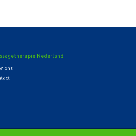
ssagetherapie Nederland
r ons
tact