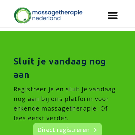
Sluit je vandaag nog
aan
Registreer je en sluit je vandaag
nog aan bij ons platform voor
erkende massagetherapie. Of
lees eerst verder.
Direct registreren