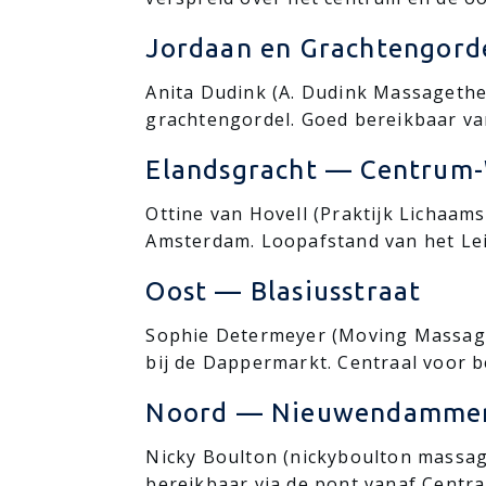
Jordaan en Grachtengord
Anita Dudink (A. Dudink Massagether
grachtengordel. Goed bereikbaar va
Elandsgracht — Centrum
Ottine van Hovell (Praktijk Lichaam
Amsterdam. Loopafstand van het Lei
Oost — Blasiusstraat
Sophie Determeyer (Moving Massages
bij de Dappermarkt. Centraal voor 
Noord — Nieuwendamme
Nicky Boulton (nickyboulton massa
bereikbaar via de pont vanaf Centraa