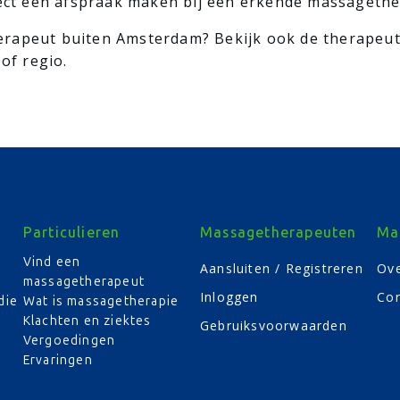
irect een afspraak maken bij een erkende massageth
erapeut buiten Amsterdam? Bekijk ook de therapeu
of regio.
Particulieren
Massagetherapeuten
Ma
Vind een
Aansluiten / Registreren
Ove
massagetherapeut
Inloggen
Con
die
Wat is massagetherapie
Klachten en ziektes
Gebruiksvoorwaarden
Vergoedingen
Ervaringen