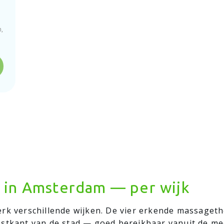
n,
 in Amsterdam — per wijk
rk verschillende wijken. De vier erkende massageth
ostkant van de stad — goed bereikbaar vanuit de m