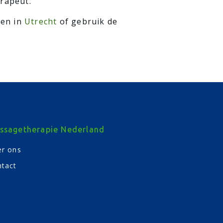
erapeut.
ten in
Utrecht
of gebruik de
ssagetherapie Nederland
r ons
tact